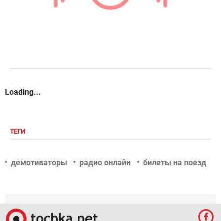
Loading...
ТЕГИ
демотиваторы
радио онлайн
билеты на поезд