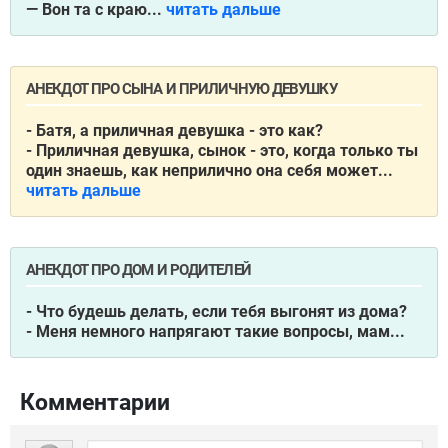
— Вон та с краю...
читать дальше
АНЕКДОТ ПРО СЫНА И ПРИЛИЧНУЮ ДЕВУШКУ
- Батя, а приличная девушка - это как?
- Приличная девушка, сынок - это, когда только ты
один знаешь, как неприлично она себя может...
читать дальше
АНЕКДОТ ПРО ДОМ И РОДИТЕЛЕЙ
- Что будешь делать, если тебя выгонят из дома?
- Меня немного напрягают такие вопросы, мам...
Комментарии