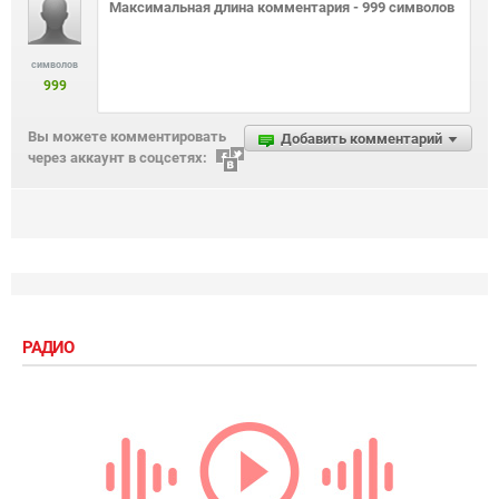
символов
999
Вы можете комментировать
Добавить комментарий
через аккаунт в соцсетях:
РАДИО