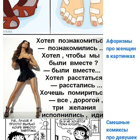
Афоризмы
про женщин
в картинках
Смешные
комиксы
про девушек