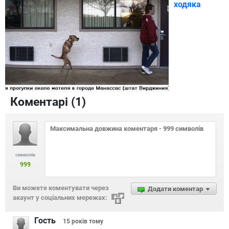
ходяка
Коментарі (
1
)
символів
999
Ви можете коментувати через
Додати коментар
акаунт у соціальних мережах:
Гость
15 років
тому