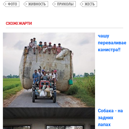
ФОТО
ЖИВНОСТЬ
ПРИКОЛЫ
ЖЕСТЬ
СХОЖІ ЖАРТИ
чашу
переваливает
канистра!!
Собака - на
задних
лапах